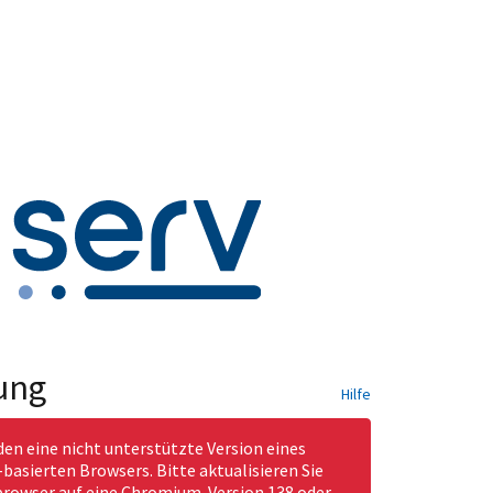
ung
Hilfe
den eine nicht unterstützte Version eines
asierten Browsers. Bitte aktualisieren Sie
rowser auf eine Chromium-Version 138 oder