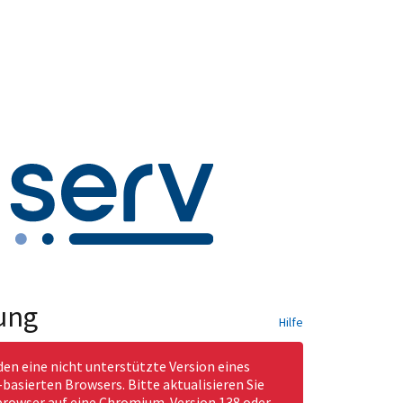
ung
Hilfe
den eine nicht unterstützte Version eines
asierten Browsers. Bitte aktualisieren Sie
rowser auf eine Chromium-Version 138 oder